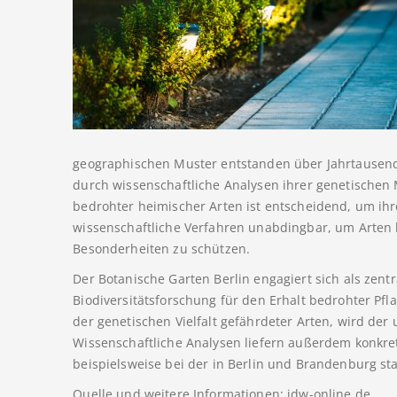
geographischen Muster entstanden über Jahrtausende 
durch wissenschaftliche Analysen ihrer genetischen
bedrohter heimischer Arten ist entscheidend, um ihr
wissenschaftliche Verfahren unabdingbar, um Arten 
Besonderheiten zu schützen.
Der Botanische Garten Berlin engagiert sich als zentr
Biodiversitätsforschung für den Erhalt bedrohter Pfl
der genetischen Vielfalt gefährdeter Arten, wird der 
Wissenschaftliche Analysen liefern außerdem konkre
beispielsweise bei der in Berlin und Brandenburg st
Quelle und weitere Informationen: idw-online.de