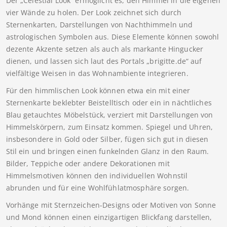
Der „Celestial Look“ ermöglicht es, den Himmel in die eigenen
vier Wände zu holen. Der Look zeichnet sich durch
Sternenkarten, Darstellungen von Nachthimmeln und
astrologischen Symbolen aus. Diese Elemente können sowohl
dezente Akzente setzen als auch als markante Hingucker
dienen, und lassen sich laut des Portals „brigitte.de“ auf
vielfältige Weisen in das Wohnambiente integrieren.
Für den himmlischen Look können etwa ein mit einer
Sternenkarte beklebter Beistelltisch oder ein in nächtliches
Blau getauchtes Möbelstück, verziert mit Darstellungen von
Himmelskörpern, zum Einsatz kommen. Spiegel und Uhren,
insbesondere in Gold oder Silber, fügen sich gut in diesen
Stil ein und bringen einen funkelnden Glanz in den Raum.
Bilder, Teppiche oder andere Dekorationen mit
Himmelsmotiven können den individuellen Wohnstil
abrunden und für eine Wohlfühlatmosphäre sorgen.
Vorhänge mit Sternzeichen-Designs oder Motiven von Sonne
und Mond können einen einzigartigen Blickfang darstellen,