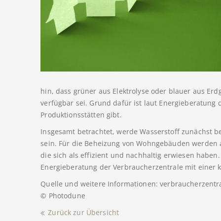
hin, dass grüner aus Elektrolyse oder blauer aus Erd
verfügbar sei. Grund dafür ist laut Energieberatung 
Produktionsstätten gibt.
Insgesamt betrachtet, werde Wasserstoff zunächst b
sein. Für die Beheizung von Wohngebäuden werden
die sich als effizient und nachhaltig erwiesen haben
Energieberatung der Verbraucherzentrale mit einer ko
Quelle und weitere Informationen: verbraucherzentr
© Photodune
Zurück zur Übersicht