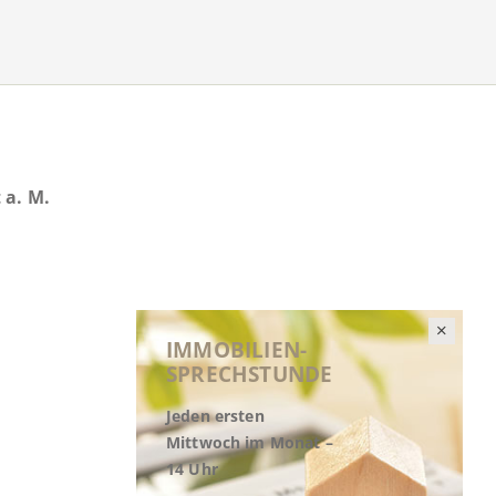
 a. M.
IMMOBILIEN-
SPRECHSTUNDE
Jeden ersten
Mittwoch im Monat –
14 Uhr