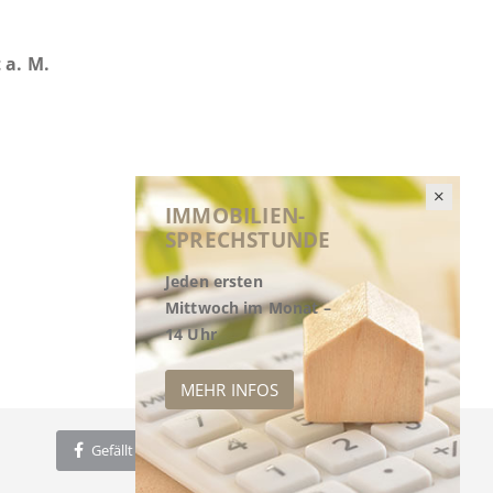
 a. M.
IMMOBILIEN-
SPRECHSTUNDE
Jeden ersten
Mittwoch im Monat –
14 Uhr
MEHR INFOS
Gefällt mir
Twittern
Empfehlen