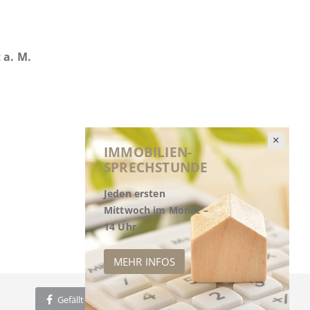
 a. M.
IMMOBILIEN-
SPRECHSTUNDE
Jeden ersten
Mittwoch im Monat –
14 Uhr
MEHR INFOS
Gefällt mir
Twittern
Empfehlen