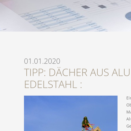
01.01.2020
TIPP: DÄCHER AUS AL
EDELSTAHL :
Ei
Ob
Ma
Al
Ge