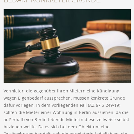
Vermieter, die gegenüber ihren Mietern eine Kündigung
wegen Eigenbedarf aussprechen, müssen konkrete Gründe
dafür vorlegen. In dem vorliegenden Fall (AZ 67 S 249/19)
sollten die Mieter einer Wohnung in Berlin ausziehen, da die
außerhalb von Berlin lebende Mieterin diese zeitweise selbst
beziehen wollte. Da es sich bei dem Objekt um eine
Zweitwohnung handelt, gab die Vermieterin lediglich an, sie