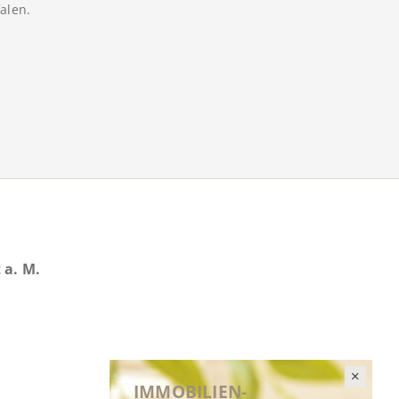
alen.
 a. M.
IMMOBILIEN-