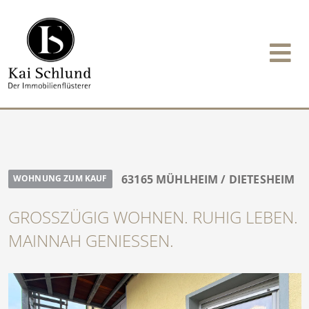
63165 MÜHLHEIM / DIETESHEIM
WOHNUNG ZUM KAUF
GROSSZÜGIG WOHNEN. RUHIG LEBEN. M
AINNAH GENIESSEN.