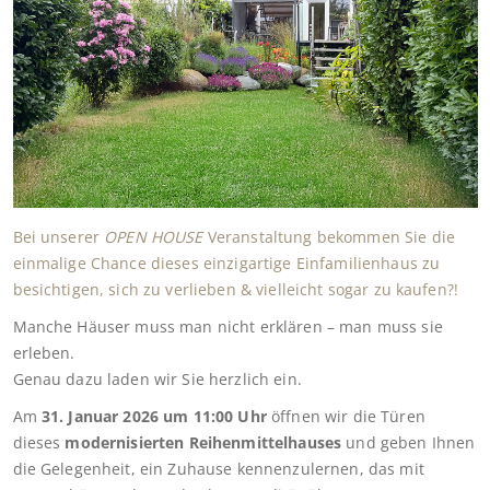
Bei unserer
OPEN HOUSE
Veranstaltung bekommen Sie die
einmalige Chance dieses einzigartige Einfamilienhaus zu
besichtigen, sich zu verlieben & vielleicht sogar zu kaufen?!
Manche Häuser muss man nicht erklären – man muss sie
erleben.
Genau dazu laden wir Sie herzlich ein.
Am
31. Januar 2026 um 11:00 Uhr
öffnen wir die Türen
dieses
modernisierten Reihenmittelhauses
und geben Ihnen
die Gelegenheit, ein Zuhause kennenzulernen, das mit